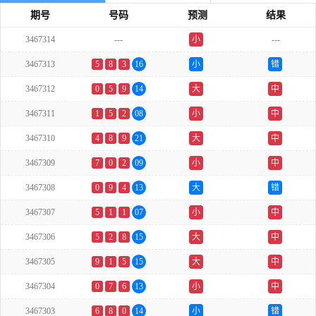
期号
号码
预测
结果
3467314
---
小
---
双
3467313
5
8
3
16
小
错
3467312
0
5
9
14
大
中
3467311
1
5
2
08
小
中
3467310
4
8
9
21
大
中
3467309
7
0
2
09
小
中
3467308
0
9
4
13
大
错
3467307
5
1
1
07
小
中
3467306
5
2
8
15
大
中
3467305
9
1
5
15
大
中
3467304
0
7
6
13
小
中
3467303
6
8
0
14
小
错