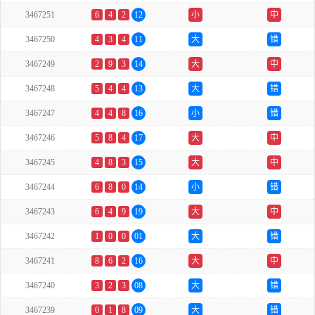
3467251
6
4
2
12
小
中
3467250
4
3
4
11
大
错
3467249
2
9
3
14
大
中
3467248
5
4
4
13
大
错
3467247
4
4
8
16
小
错
3467246
5
8
4
17
大
中
3467245
4
8
3
15
大
中
3467244
6
8
0
14
小
错
3467243
6
4
9
19
大
中
3467242
1
0
0
01
大
错
3467241
8
6
2
16
大
中
3467240
3
2
3
08
大
错
3467239
0
1
8
09
大
错