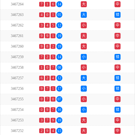
3467264
7
1
6
14
大
中
3467263
4
0
1
05
大
错
3467262
3
4
5
12
小
中
3467261
9
9
1
19
大
中
3467260
9
8
2
19
大
中
3467259
7
2
5
14
小
错
3467258
1
0
7
08
小
中
3467257
6
2
4
12
大
错
3467256
9
7
1
17
小
错
3467255
0
7
0
07
小
中
3467254
0
9
7
16
小
错
3467253
3
7
9
19
大
中
3467252
2
9
4
15
大
中