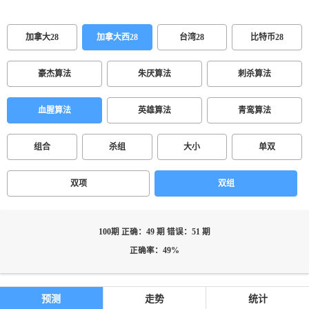
加拿大28
加拿大西28
台湾28
比特币28
豪杰算法
朱厌算法
刺杀算法
血腥算法
英雄算法
青鸾算法
组合
杀组
大小
单双
双项
双组
100期 正确：49 期 错误：51 期
正确率：49%
预测
走势
统计