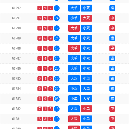
61792
2
9
7
18
大单
小双
错
61791
8
9
7
24
小单
大双
中
61790
0
9
8
17
大单
小双
中
61789
9
6
9
24
大单
小双
错
61788
4
6
7
17
大单
小双
中
61787
7
4
3
14
大单
小双
错
61786
4
7
9
20
大单
小双
错
61785
6
4
0
10
大双
小单
错
61784
6
7
9
22
小双
大单
错
61783
6
0
2
08
小单
大双
错
61782
7
1
5
13
大双
小单
中
61781
8
8
2
18
大双
小单
中