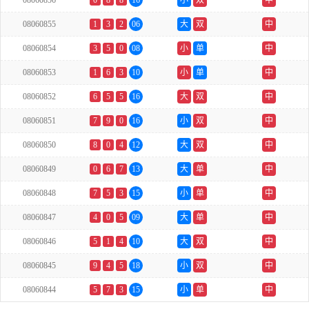
08060856
0
8
8
16
小
双
中
08060855
1
3
2
06
大
双
中
08060854
3
5
0
08
小
单
中
08060853
1
6
3
10
小
单
中
08060852
6
5
5
16
大
双
中
08060851
7
9
0
16
小
双
中
08060850
8
0
4
12
大
双
中
08060849
0
6
7
13
大
单
中
08060848
7
5
3
15
小
单
中
08060847
4
0
5
09
大
单
中
08060846
5
1
4
10
大
双
中
08060845
9
4
5
18
小
双
中
08060844
5
7
3
15
小
单
中