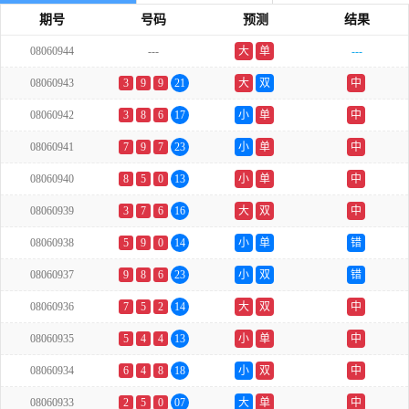
期号
号码
预测
结果
08060944
---
大
单
---
08060943
3
9
9
21
大
双
中
08060942
3
8
6
17
小
单
中
08060941
7
9
7
23
小
单
中
08060940
8
5
0
13
小
单
中
08060939
3
7
6
16
大
双
中
08060938
5
9
0
14
小
单
错
08060937
9
8
6
23
小
双
错
08060936
7
5
2
14
大
双
中
08060935
5
4
4
13
小
单
中
08060934
6
4
8
18
小
双
中
08060933
2
5
0
07
大
单
中