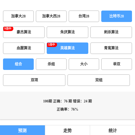
加拿大28
加拿大西28
台湾28
比特币28
豪杰算法
朱厌算法
刺杀算法
血腥算法
英雄算法
青鸾算法
组合
杀组
大小
单双
双项
双组
100期 正确：76 期 错误：24 期
正确率：76%
预测
走势
统计