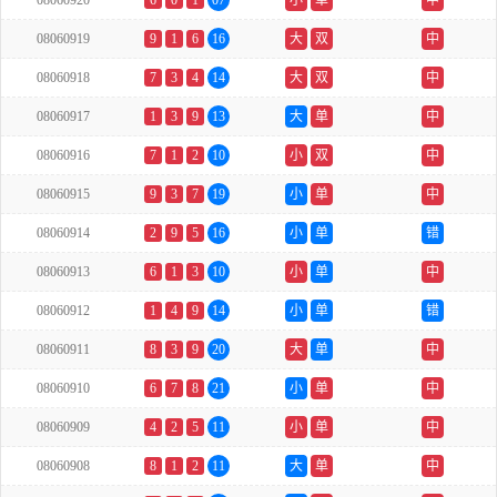
08060920
6
0
1
07
小
单
中
08060919
9
1
6
16
大
双
中
08060918
7
3
4
14
大
双
中
08060917
1
3
9
13
大
单
中
08060916
7
1
2
10
小
双
中
08060915
9
3
7
19
小
单
中
08060914
2
9
5
16
小
单
错
08060913
6
1
3
10
小
单
中
08060912
1
4
9
14
小
单
错
08060911
8
3
9
20
大
单
中
08060910
6
7
8
21
小
单
中
08060909
4
2
5
11
小
单
中
08060908
8
1
2
11
大
单
中