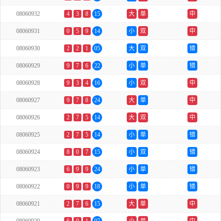
08060932
4
3
8
15
大
单
中
08060931
0
5
9
14
小
双
中
08060930
2
2
1
05
大
双
错
08060929
9
7
6
22
小
单
错
08060928
9
3
4
16
小
双
中
08060927
9
7
8
24
大
单
中
08060926
2
7
5
14
大
双
中
08060925
2
7
5
14
小
单
错
08060924
8
0
7
15
小
双
错
08060923
6
9
9
24
小
单
错
08060922
0
9
9
18
小
单
错
08060921
2
7
6
15
大
单
中