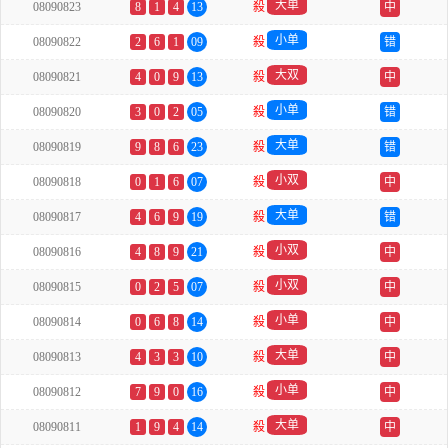
大单
08090823
8
1
4
13
殺
中
小单
08090822
2
6
1
09
殺
错
大双
08090821
4
0
9
13
殺
中
小单
08090820
3
0
2
05
殺
错
大单
08090819
9
8
6
23
殺
错
小双
08090818
0
1
6
07
殺
中
大单
08090817
4
6
9
19
殺
错
小双
08090816
4
8
9
21
殺
中
小双
08090815
0
2
5
07
殺
中
小单
08090814
0
6
8
14
殺
中
大单
08090813
4
3
3
10
殺
中
小单
08090812
7
9
0
16
殺
中
大单
08090811
1
9
4
14
殺
中