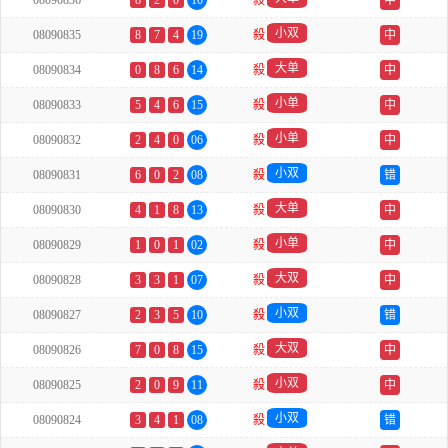
08090836
8
2
0
10
殺
中
小双
08090835
8
7
4
19
殺
中
大单
08090834
0
8
6
14
殺
中
小单
08090833
5
4
6
15
殺
中
小单
08090832
2
4
0
06
殺
中
小双
08090831
6
0
2
08
殺
错
大单
08090830
4
1
8
13
殺
中
小单
08090829
1
0
1
02
殺
中
大双
08090828
3
3
1
07
殺
中
小双
08090827
2
3
5
10
殺
错
大双
08090826
7
0
8
15
殺
中
小双
08090825
2
0
9
11
殺
中
小双
08090824
3
4
1
08
殺
错