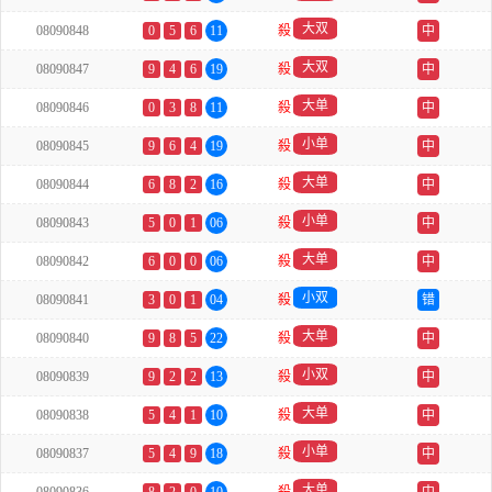
大双
08090848
0
5
6
11
殺
中
大双
08090847
9
4
6
19
殺
中
大单
08090846
0
3
8
11
殺
中
小单
08090845
9
6
4
19
殺
中
大单
08090844
6
8
2
16
殺
中
小单
08090843
5
0
1
06
殺
中
大单
08090842
6
0
0
06
殺
中
小双
08090841
3
0
1
04
殺
错
大单
08090840
9
8
5
22
殺
中
小双
08090839
9
2
2
13
殺
中
大单
08090838
5
4
1
10
殺
中
小单
08090837
5
4
9
18
殺
中
大单