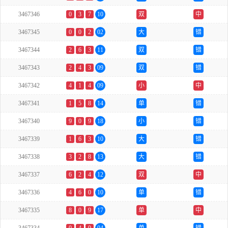
3467346
0
3
7
10
双
中
3467345
0
0
2
02
大
错
3467344
2
6
3
11
双
错
3467343
2
4
3
09
双
错
3467342
4
1
4
09
小
中
3467341
1
5
8
14
单
错
3467340
9
0
9
18
小
错
3467339
1
6
3
10
大
错
3467338
3
2
8
13
大
错
3467337
6
2
4
12
双
中
3467336
4
6
0
10
单
错
3467335
8
0
9
17
单
中