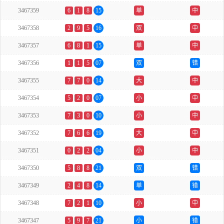
3467359
6
1
8
15
单
中
3467358
2
9
5
16
双
中
3467357
6
8
1
15
单
中
3467356
1
1
5
07
双
错
3467355
7
7
0
14
大
中
3467354
5
2
0
07
小
中
3467353
7
3
0
10
小
中
3467352
7
6
6
19
大
中
3467351
0
2
2
04
小
中
3467350
5
8
8
21
双
错
3467349
2
4
8
14
单
错
3467348
7
2
1
10
小
中
3467347
5
9
7
21
小
错