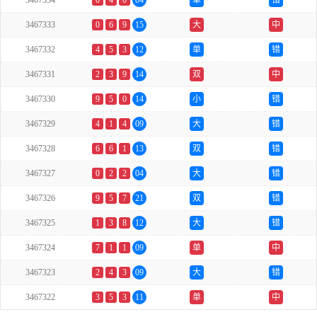
3467334
0
4
0
04
单
错
3467333
0
6
9
15
大
中
3467332
4
5
3
12
单
错
3467331
2
3
9
14
双
中
3467330
9
5
0
14
小
错
3467329
4
1
4
09
大
错
3467328
6
6
1
13
双
错
3467327
0
2
2
04
大
错
3467326
9
5
7
21
双
错
3467325
1
3
8
12
大
错
3467324
7
1
1
09
单
中
3467323
2
4
3
09
大
错
3467322
3
5
3
11
单
中