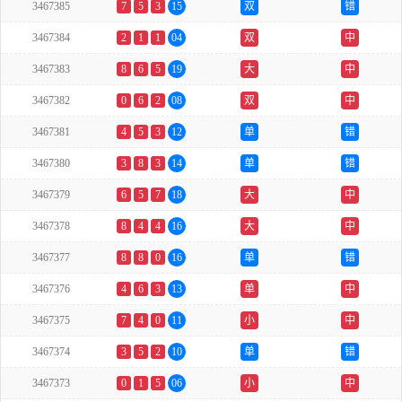
3467385
7
5
3
15
双
错
3467384
2
1
1
04
双
中
3467383
8
6
5
19
大
中
3467382
0
6
2
08
双
中
3467381
4
5
3
12
单
错
3467380
3
8
3
14
单
错
3467379
6
5
7
18
大
中
3467378
8
4
4
16
大
中
3467377
8
8
0
16
单
错
3467376
4
6
3
13
单
中
3467375
7
4
0
11
小
中
3467374
3
5
2
10
单
错
3467373
0
1
5
06
小
中