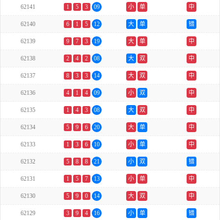
62141
1
5
3
09
小
单
中
62140
6
1
5
12
大
单
错
62139
9
7
3
19
大
单
中
62138
2
4
2
08
大
双
中
62137
8
3
3
14
大
双
中
62136
4
1
4
09
小
双
中
62135
1
4
3
08
大
双
中
62134
5
9
6
20
大
单
中
62133
1
3
6
10
小
单
中
62132
5
8
8
21
小
双
错
62131
1
5
7
13
小
单
中
62130
5
9
0
14
大
双
中
62129
3
9
4
16
小
单
错