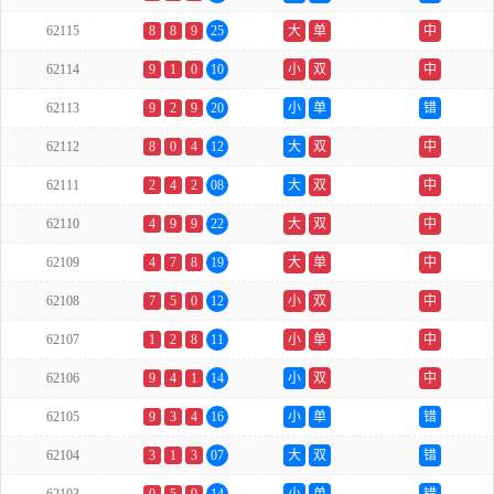
62115
8
8
9
25
大
单
中
62114
9
1
0
10
小
双
中
62113
9
2
9
20
小
单
错
62112
8
0
4
12
大
双
中
62111
2
4
2
08
大
双
中
62110
4
9
9
22
大
双
中
62109
4
7
8
19
大
单
中
62108
7
5
0
12
小
双
中
62107
1
2
8
11
小
单
中
62106
9
4
1
14
小
双
中
62105
9
3
4
16
小
单
错
62104
3
1
3
07
大
双
错