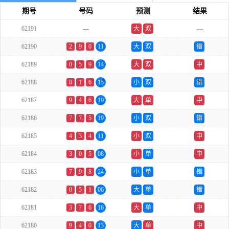
期号
号码
预测
结果
62191
---
大
双
---
62190
2
9
0
11
大
双
错
62189
0
5
9
14
大
双
中
62188
8
1
6
15
小
双
错
62187
9
4
6
19
大
单
中
62186
7
7
5
19
小
双
错
62185
4
3
4
11
小
双
中
62184
3
0
5
08
小
单
中
62183
7
9
8
24
小
单
错
62182
0
5
1
06
大
单
错
62181
3
7
6
16
大
单
中
62180
9
4
0
13
大
单
中