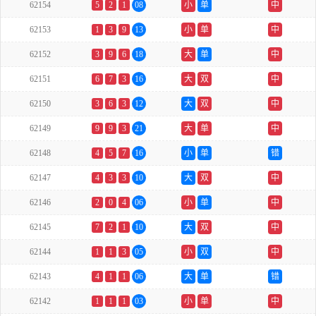
62154
5
2
1
08
小
单
中
62153
1
3
9
13
小
单
中
62152
3
9
6
18
大
单
中
62151
6
7
3
16
大
双
中
62150
3
6
3
12
大
双
中
62149
9
9
3
21
大
单
中
62148
4
5
7
16
小
单
错
62147
4
3
3
10
大
双
中
62146
2
0
4
06
小
单
中
62145
7
2
1
10
大
双
中
62144
1
1
3
05
小
双
中
62143
4
1
1
06
大
单
错
62142
1
1
1
03
小
单
中