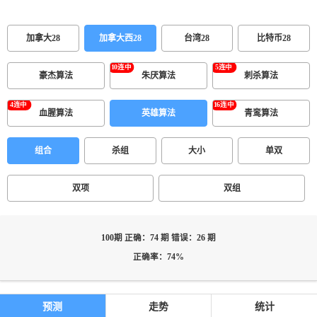
加拿大28
加拿大西28
台湾28
比特币28
豪杰算法
朱厌算法
刺杀算法
血腥算法
英雄算法
青鸾算法
组合
杀组
大小
单双
双项
双组
100期 正确：74 期 错误：26 期
正确率：74%
预测
走势
统计