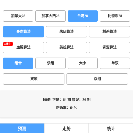
加拿大28
加拿大西28
台湾28
比特币28
豪杰算法
朱厌算法
刺杀算法
血腥算法
英雄算法
青鸾算法
组合
杀组
大小
单双
双项
双组
100期 正确：64 期 错误：36 期
正确率：64%
预测
走势
统计