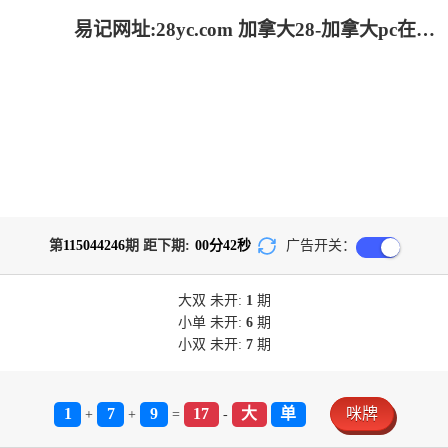
易记网址:28yc.com 加拿大28-加拿大pc在线预测|PC历史结果查询|飞飞28预测专业幸运28预测
第
115044246
期 距下期:
00
分
41
秒
广告开关：
大双
未开:
1
期
小单
未开:
6
期
小双
未开:
7
期
1
7
9
17
大
单
咪牌
+
+
=
-