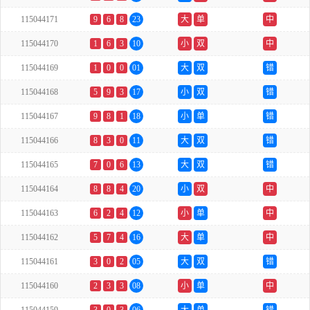
115044171
9
6
8
23
大
单
中
115044170
1
6
3
10
小
双
中
115044169
1
0
0
01
大
双
错
115044168
5
9
3
17
小
双
错
115044167
9
8
1
18
小
单
错
115044166
8
3
0
11
大
双
错
115044165
7
0
6
13
大
双
错
115044164
8
8
4
20
小
双
中
115044163
6
2
4
12
小
单
中
115044162
5
7
4
16
大
单
中
115044161
3
0
2
05
大
双
错
115044160
2
3
3
08
小
单
中