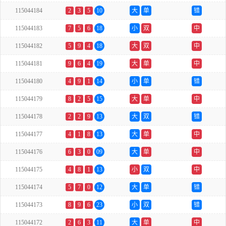
115044184
2
3
5
10
大
单
错
115044183
7
5
6
18
小
双
中
115044182
5
9
4
18
大
双
中
115044181
9
6
4
19
大
单
中
115044180
4
9
1
14
小
单
错
115044179
8
2
5
15
大
单
中
115044178
2
2
9
13
大
双
错
115044177
4
1
8
13
大
单
中
115044176
6
3
0
09
大
单
中
115044175
4
8
1
13
小
双
中
115044174
5
7
0
12
大
单
错
115044173
8
9
6
23
小
双
错
115044172
2
6
3
11
大
单
中