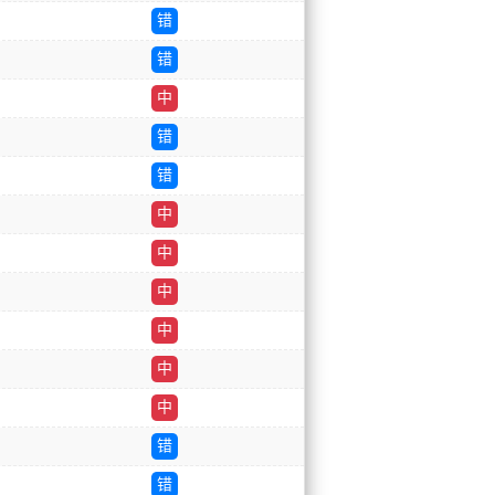
错
错
中
错
错
中
中
中
中
中
中
错
错