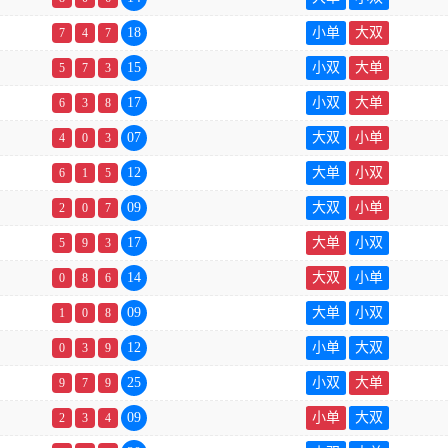
18
小单
大双
7
4
7
15
小双
大单
5
7
3
17
小双
大单
6
3
8
07
大双
小单
4
0
3
12
大单
小双
6
1
5
09
大双
小单
2
0
7
17
大单
小双
5
9
3
14
大双
小单
0
8
6
09
大单
小双
1
0
8
12
小单
大双
0
3
9
25
小双
大单
9
7
9
09
小单
大双
2
3
4