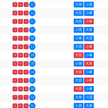
11
大单
小双
9
0
2
12
大双
小单
8
1
3
11
大双
小单
2
0
9
11
小双
大单
3
3
5
10
小单
大双
7
2
1
13
大双
小单
6
6
1
24
大双
小单
9
6
9
18
小单
大双
6
9
3
24
大双
小单
8
8
8
01
大双
小单
0
0
1
18
大双
小单
6
6
6
14
大单
小双
7
2
5
11
小双
大单
5
0
6