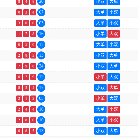
20
小双
大单
8
4
8
07
大单
小双
0
3
4
03
大单
小双
3
0
0
16
小单
大双
1
7
8
11
大单
小双
6
5
0
13
小双
大单
2
8
3
24
小双
大单
7
9
8
11
小单
大双
0
2
9
17
小双
大单
8
5
4
05
小单
大双
2
1
2
10
大单
小双
2
4
4
10
大单
小双
2
8
0
13
小双
大单
0
8
5