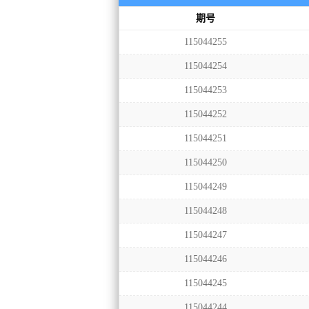
期号
115044255
115044254
115044253
115044252
115044251
115044250
115044249
115044248
115044247
115044246
115044245
115044244