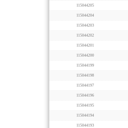
115044205
115044204
115044203
115044202
115044201
115044200
115044199
115044198
115044197
115044196
115044195
115044194
115044193