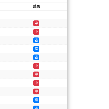
结果
---
中
中
错
错
错
中
中
中
中
错
错