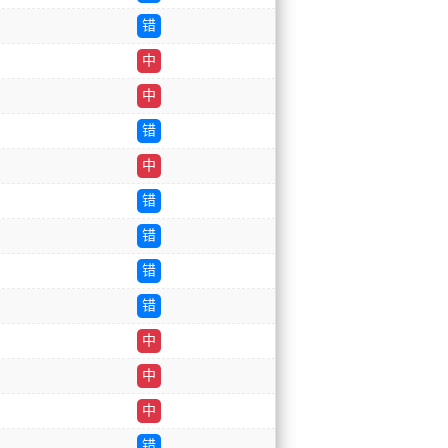
错
中
中
错
中
错
错
错
错
中
中
中
错