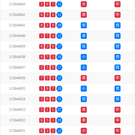
115044943
2
6
7
15
大
中
115044942
6
5
0
11
单
中
115044941
8
1
9
18
单
错
115044940
1
7
4
12
单
错
115044939
8
3
6
17
双
错
115044938
9
7
2
18
小
错
115044937
3
5
9
17
小
错
115044936
7
5
3
15
单
中
115044935
5
8
7
20
小
错
115044934
3
6
6
15
双
错
115044933
5
1
1
07
单
中
115044932
9
5
5
19
单
中
115044931
8
2
2
12
小
中