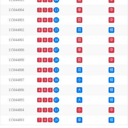
115044905
0
2
2
04
双
中
115044904
5
5
3
13
单
中
115044903
0
0
2
02
双
中
115044902
8
9
8
25
双
错
115044901
7
8
3
18
双
中
115044900
7
0
0
07
单
中
115044899
5
8
7
20
双
中
115044898
4
9
2
15
双
错
115044897
7
3
6
16
小
错
115044896
4
0
1
05
大
错
115044895
0
3
4
07
大
错
115044894
3
3
5
11
小
中
115044893
7
4
9
20
单
错