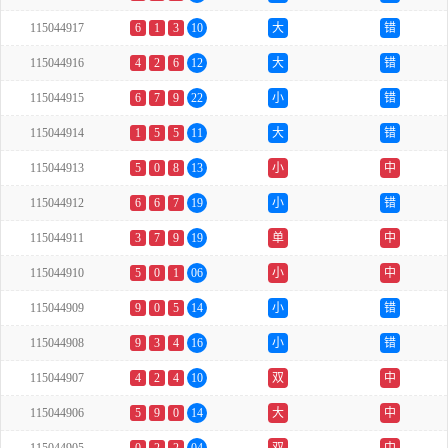
115044917
6
1
3
10
大
错
115044916
4
2
6
12
大
错
115044915
6
7
9
22
小
错
115044914
1
5
5
11
大
错
115044913
5
0
8
13
小
中
115044912
6
6
7
19
小
错
115044911
3
7
9
19
单
中
115044910
5
0
1
06
小
中
115044909
9
0
5
14
小
错
115044908
9
3
4
16
小
错
115044907
4
2
4
10
双
中
115044906
5
9
0
14
大
中