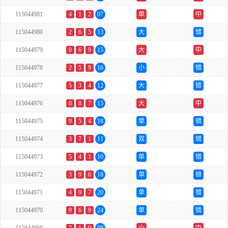
115044981
4
1
2
07
单
中
115044980
2
6
5
13
大
错
115044979
0
6
9
15
大
中
115044978
2
5
9
16
小
错
115044977
5
3
4
12
大
错
115044976
0
8
7
15
大
中
115044975
9
5
4
18
单
错
115044974
3
7
1
11
双
错
115044973
5
4
1
10
单
错
115044972
3
9
6
18
单
错
115044971
4
9
7
20
单
错
115044970
9
6
9
24
单
错