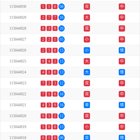
115044930
1
1
6
08
双
中
115044929
2
7
7
16
大
中
115044928
8
3
9
20
双
中
115044927
2
2
1
05
小
中
115044926
2
5
8
15
小
错
115044925
9
4
2
15
大
中
115044924
4
1
8
13
大
错
115044923
7
2
3
12
双
中
115044922
7
1
8
16
双
中
115044921
4
3
9
16
单
错
115044920
9
1
2
12
双
中
115044919
5
0
8
13
小
中
115044918
8
1
0
09
双
错