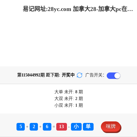
易记网址:28yc.com 加拿大28-加拿大pc在线预测|PC历史结果查询|飞飞28预测专业幸运28预测
第
115044992
期 距下期:
开奖中
广告开关：
大单
未开:
8
期
大双
未开:
2
期
小双
未开:
1
期
5
2
6
13
小
单
咪牌
+
+
=
-