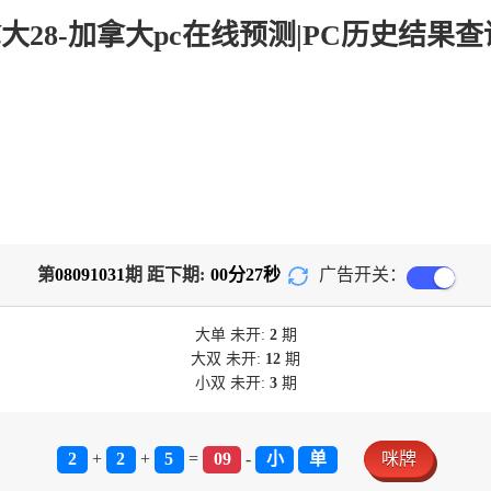
第
08091031
期 距下期:
00
分
27
秒
广告开关：
大单
未开:
2
期
大双
未开:
12
期
小双
未开:
3
期
2
+
2
+
5
=
09
-
小
单
咪牌