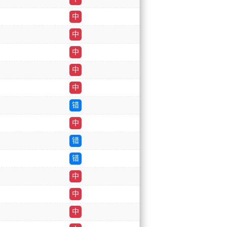
中
中
中
中
中
错
中
错
错
中
中
中