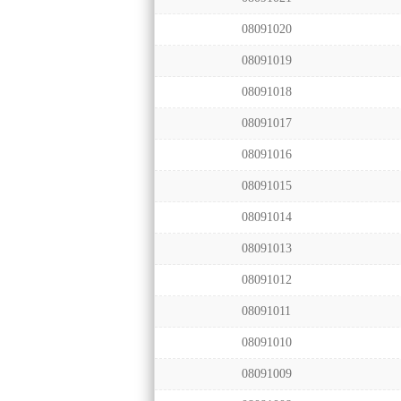
08091020
08091019
08091018
08091017
08091016
08091015
08091014
08091013
08091012
08091011
08091010
08091009