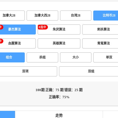
加拿大28
加拿大西28
台湾28
比特币28
豪杰算法
朱厌算法
刺杀算法
血腥算法
英雄算法
青鸾算法
组合
杀组
大小
单双
双项
双组
100期 正确：75 期 错误：25 期
正确率：75%
走势