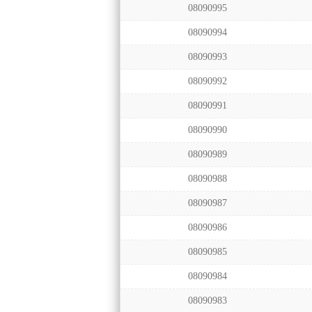
08090995
08090994
08090993
08090992
08090991
08090990
08090989
08090988
08090987
08090986
08090985
08090984
08090983