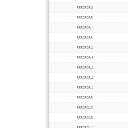
08090969
08090968
08090967
08090966
08090965
08090964
08090963
08090962
08090961
08090960
08090959
08090958
08090957