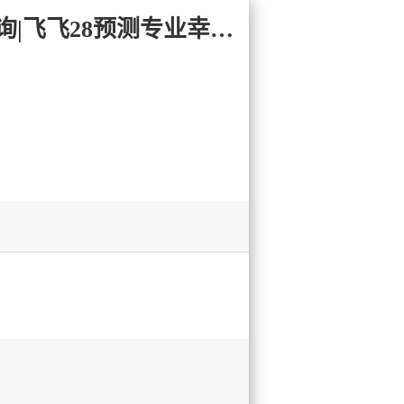
易记网址:28yc.com 加拿大28-加拿大pc在线预测|PC历史结果查询|飞飞28预测专业幸运28预测