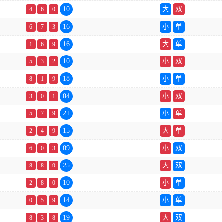
10
大
双
4
6
0
16
小
单
6
7
3
16
大
单
1
6
9
10
小
双
5
3
2
18
小
单
8
1
9
04
小
双
3
0
1
21
小
单
5
7
9
15
大
单
2
4
9
09
小
双
6
0
3
25
大
双
8
8
9
10
小
单
2
8
0
14
小
单
0
5
9
19
大
双
8
3
8