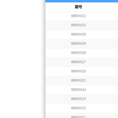
期号
08091032
08091031
08091030
08091029
08091028
08091027
08091026
08091025
08091024
08091023
08091022
08091021