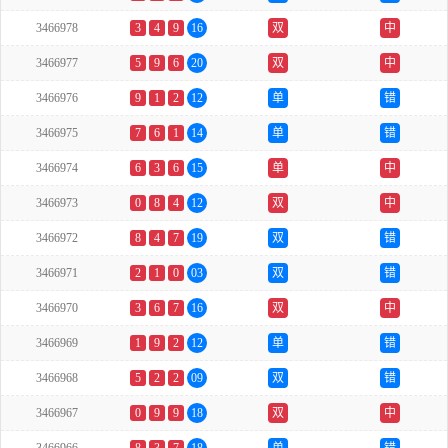
3466978
3
4
9
16
双
中
3466977
5
9
6
20
双
中
3466976
9
1
2
12
单
错
3466975
7
6
1
14
单
错
3466974
6
3
6
15
单
中
3466973
0
8
4
12
双
中
3466972
8
4
7
19
双
错
3466971
2
1
0
03
双
错
3466970
3
6
7
16
双
中
3466969
1
9
2
12
单
错
3466968
5
2
2
09
双
错
3466967
0
9
9
18
双
中