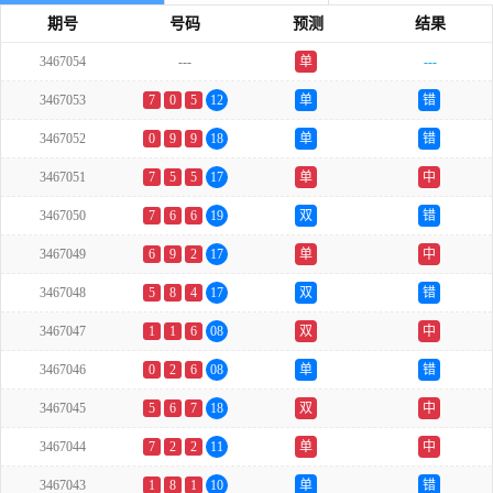
期号
号码
预测
结果
3467054
---
单
---
3467053
7
0
5
12
单
错
3467052
0
9
9
18
单
错
3467051
7
5
5
17
单
中
3467050
7
6
6
19
双
错
3467049
6
9
2
17
单
中
3467048
5
8
4
17
双
错
3467047
1
1
6
08
双
中
3467046
0
2
6
08
单
错
3467045
5
6
7
18
双
中
3467044
7
2
2
11
单
中
3467043
1
8
1
10
单
错