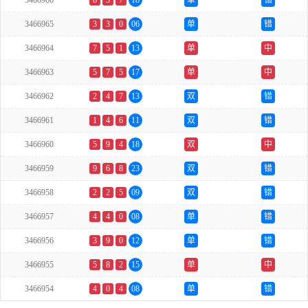
3466966
8
3
7
18
单
错
3466965
3
3
0
06
单
错
3466964
7
5
1
13
单
中
3466963
5
7
5
17
单
中
3466962
2
4
7
13
双
错
3466961
1
4
6
11
双
错
3466960
5
9
4
18
双
中
3466959
9
6
8
23
双
错
3466958
2
2
5
09
双
错
3466957
4
4
0
08
单
错
3466956
3
9
0
12
单
错
3466955
5
8
2
15
单
中
3466954
4
0
4
08
单
错