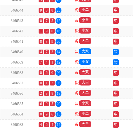
3466545
3
9
3
15
殺
中
小单
3466544
9
8
8
25
殺
中
小单
3466543
0
7
5
12
殺
中
小双
3466542
1
9
6
16
殺
中
大单
3466541
8
3
9
20
殺
中
大双
3466540
4
7
3
14
殺
错
小双
3466539
7
4
1
12
殺
错
大双
3466538
0
6
0
06
殺
中
大单
3466537
0
1
2
03
殺
中
大单
3466536
2
8
8
18
殺
中
小双
3466535
6
9
5
20
殺
中
小单
3466534
0
9
6
15
殺
中
大单
3466533
4
6
4
14
殺
中