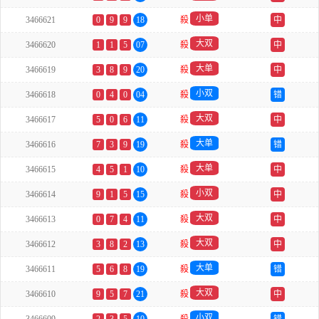
小单
3466621
0
9
9
18
殺
中
大双
3466620
1
1
5
07
殺
中
大单
3466619
3
8
9
20
殺
中
小双
3466618
0
4
0
04
殺
错
大双
3466617
5
0
6
11
殺
中
大单
3466616
7
3
9
19
殺
错
大单
3466615
4
5
1
10
殺
中
小双
3466614
9
1
5
15
殺
中
大双
3466613
0
7
4
11
殺
中
大双
3466612
3
8
2
13
殺
中
大单
3466611
5
6
8
19
殺
错
大双
3466610
9
5
7
21
殺
中
小双