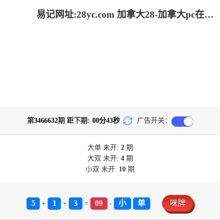
易记网址:28yc.com 加拿大28-加拿大pc在线预测|PC历史结果查询|飞飞28预测专业幸运28预测
第
3466632
期 距下期:
00
分
42
秒
广告开关：
大单
未开:
2
期
大双
未开:
4
期
小双
未开:
10
期
5
1
3
09
小
单
咪牌
+
+
=
-