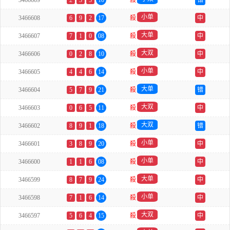
3466609
2
3
5
10
殺
错
小单
3466608
6
9
2
17
殺
中
大单
3466607
7
1
0
08
殺
中
大双
3466606
0
2
8
10
殺
中
小单
3466605
4
4
6
14
殺
中
大单
3466604
5
7
9
21
殺
错
大双
3466603
0
6
5
11
殺
中
大双
3466602
8
9
1
18
殺
错
小单
3466601
3
8
9
20
殺
中
小单
3466600
1
1
6
08
殺
中
大单
3466599
8
7
9
24
殺
中
小单
3466598
7
1
6
14
殺
中
大双
3466597
5
6
4
15
殺
中