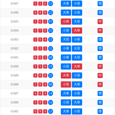
61697
5
2
6
13
大单
小双
错
61696
6
8
8
22
大单
小双
错
61695
5
0
2
07
小单
大双
中
61694
5
7
9
21
小双
大单
中
61693
2
6
4
12
大双
小单
错
61692
5
2
5
12
小单
大双
错
61691
0
6
2
08
小单
大双
错
61690
2
5
8
15
小双
大单
中
61689
4
9
8
21
大单
小双
中
61688
2
0
4
06
小双
大单
中
61687
4
6
4
14
大单
小双
错
61686
5
8
1
14
小双
大单
错
61685
0
9
4
13
大单
小双
错