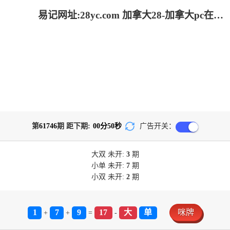
易记网址:28yc.com 加拿大28-加拿大pc在线预测|PC历史结果查询|飞飞28预测专业幸运28预测
第
61746
期 距下期:
00
分
50
秒
广告开关：
大双
未开:
3
期
小单
未开:
7
期
小双
未开:
2
期
1
7
9
17
大
单
咪牌
+
+
=
-