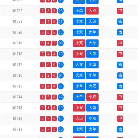
61723
0
1
8
09
大单
小双
错
61722
7
8
3
18
小单
大双
中
61721
5
4
2
11
小双
大单
错
61720
6
6
6
18
小双
大单
错
61719
0
4
2
06
小双
大单
中
61718
2
4
4
10
小双
大单
中
61717
4
6
0
10
大双
小单
错
61716
2
2
0
04
大双
小单
错
61715
9
4
4
17
小单
大双
错
61714
1
3
8
12
大单
小双
中
61713
0
1
9
10
小双
大单
中
61712
2
7
6
15
大单
小双
中
61711
6
7
3
16
小双
大单
错