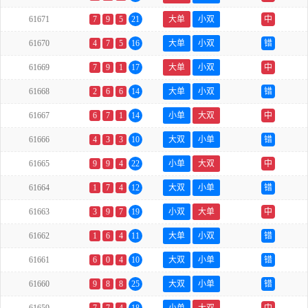
61671
7
9
5
21
大单
小双
中
61670
4
7
5
16
大单
小双
错
61669
7
9
1
17
大单
小双
中
61668
2
6
6
14
大单
小双
错
61667
6
7
1
14
小单
大双
中
61666
4
3
3
10
大双
小单
错
61665
9
9
4
22
小单
大双
中
61664
1
7
4
12
大双
小单
错
61663
3
9
7
19
小双
大单
中
61662
1
6
4
11
大单
小双
错
61661
6
0
4
10
大双
小单
错
61660
9
8
8
25
大双
小单
错