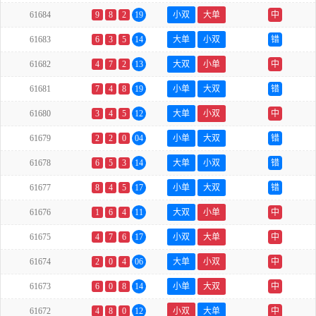
61684
9
8
2
19
小双
大单
中
61683
6
3
5
14
大单
小双
错
61682
4
7
2
13
大双
小单
中
61681
7
4
8
19
小单
大双
错
61680
3
4
5
12
大单
小双
中
61679
2
2
0
04
小单
大双
错
61678
6
5
3
14
大单
小双
错
61677
8
4
5
17
小单
大双
错
61676
1
6
4
11
大双
小单
中
61675
4
7
6
17
小双
大单
中
61674
2
0
4
06
大单
小双
中
61673
6
0
8
14
小单
大双
中
61672
4
8
0
12
小双
大单
中