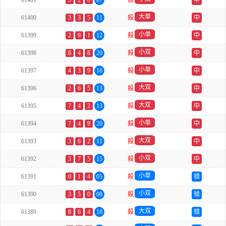
61401
5
2
0
07
殺
中
大单
61400
3
3
5
11
殺
中
小单
61399
2
9
1
12
殺
中
小双
61398
8
4
8
20
殺
中
小单
61397
4
3
9
16
殺
中
大双
61396
2
6
5
13
殺
中
大双
61395
7
4
2
13
殺
中
小单
61394
7
4
9
20
殺
中
大双
61393
3
6
2
11
殺
中
小双
61392
3
7
5
15
殺
中
小单
61391
0
1
4
05
殺
错
小双
61390
3
5
0
08
殺
错
大双
61389
8
6
4
18
殺
错