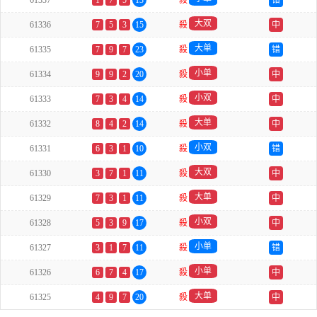
61337
1
7
5
13
殺
错
大双
61336
7
5
3
15
殺
中
大单
61335
7
9
7
23
殺
错
小单
61334
9
9
2
20
殺
中
小双
61333
7
3
4
14
殺
中
大单
61332
8
4
2
14
殺
中
小双
61331
6
3
1
10
殺
错
大双
61330
3
7
1
11
殺
中
大单
61329
7
3
1
11
殺
中
小双
61328
5
3
9
17
殺
中
小单
61327
3
1
7
11
殺
错
小单
61326
6
7
4
17
殺
中
大单
61325
4
9
7
20
殺
中